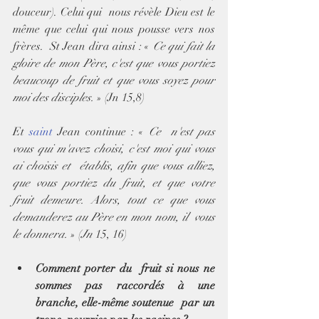
douceur). Celui qui  nous révèle Dieu est le 
même que celui qui nous pousse vers nos 
frères.  St Jean dira ainsi : « 
Ce qui fait la 
gloire de mon Père, c'est que vous portiez 
beaucoup de fruit et que vous soyez pour 
moi des disciples.
 » (Jn 15,8)
Et 
saint
 Jean continue : « 
Ce  n'est pas 
vous qui m'avez choisi, c'est moi qui vous 
ai choisis et  établis, afin que vous alliez, 
que vous portiez du fruit, et que votre  
fruit demeure. Alors, tout ce que vous 
demanderez au Père en mon nom, il  vous 
le donnera. 
» (
Jn
 15, 16)
Comment porter du  fruit si nous ne 
sommes pas raccordés à une 
branche, elle-même soutenue  par un 