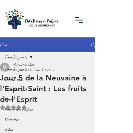
Post
Tous les posts
chretiensvalpre
Tous les posts
23 mai 2023
2 min de lecture
Jour 5 de la Neuvaine à
Méditation
l'Esprit Saint : Les fruits
Carême 2024
de l'Esprit
Prière
Noté NaN étoiles sur 5.
Pères de l'Eglise
Homélie
Jeûne