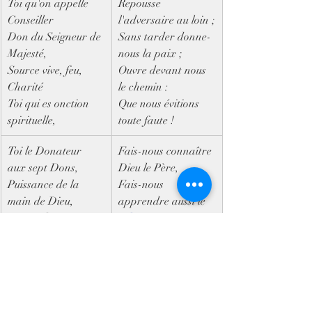
Toi qu'on appelle 
Repousse 
Conseiller
l'adversaire au loin ;
Don du Seigneur de 
Sans tarder donne-
Majesté,
nous la paix ;
Source vive, feu, 
Ouvre devant nous 
Charité
le chemin :
Toi qui es onction 
Que nous évitions 
spirituelle,
toute faute !
Toi le Donateur 
Fais-nous connaître 
aux sept Dons,
Dieu le Père,
Puissance de la 
Fais-nous 
main de Dieu,
apprendre aussi le 
Toi que le Père 
Fils
avait promis,
Et croire en tout 
Qui fais jaillir notre 
temps que tu es
louange,
L'unique Esprit de 
l'un et l'autre.