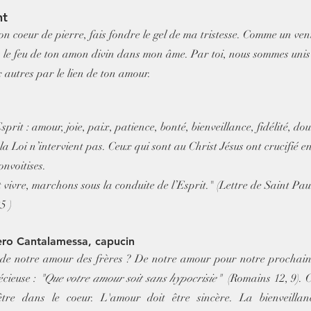
nt
 coeur de pierre, fais fondre le gel de ma tristesse. Comme un vent,
s le feu de ton amon divin dans mon âme. Par toi, nous sommes unis à
 autres par le lien de ton amour.
’Esprit : amour, joie, paix, patience, bonté, bienveillance, fidélité, do
la Loi n’intervient pas. Ceux qui sont au Christ Jésus ont crucifié en
onvoitises.
t vivre, marchons sous la conduite de l’Esprit." (Lettre de Saint Pa
5 )
ero Cantalamessa, capucin
é de notre amour des frères ? De notre amour pour notre prochain
cieuse : 
"Que votre amour soit sans hypocrisie" 
 (Romains 12, 9). C
tre dans le coeur. L'amour doit être sincère. La bienveillan