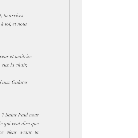
 tu arrives 
 toi, et nous 
uceur et maîtrise 
 eux la chair, 
ul aux Galates 
 ? Saint Paul nous 
e qui veut dire que 
ce vient avant la 