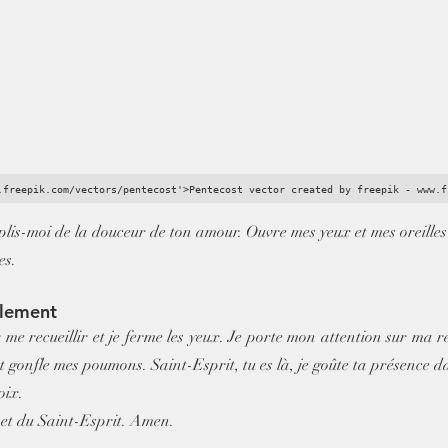
.freepik.com/vectors/pentecost'>Pentecost vector created by freepik - www.f
lis-moi de la douceur de ton amour. Ouvre mes yeux et mes oreilles
es.
llement
e recueillir et je ferme les yeux. Je porte mon attention sur ma res
t gonfle mes poumons. Saint-Esprit, tu es là, je goûte ta présence d
oix.
 et du Saint-Esprit. Amen.