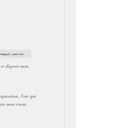
reepik.com</a>
 et dispose mon 
piration, l'air qui 
ans mon coeur. 