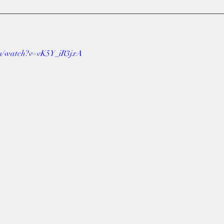
om/watch?v=vK5Y_iR3jxA