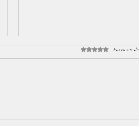
Noté 0 étoile sur 5.
Pas encore de
La conversion dans la Bible
Comm
réco
le t