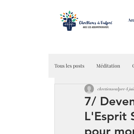
Acc
Tous les posts
Méditation
chretiensvalpre
4 ju
Miséricorde
7/ Deveni
L'Esprit
pour mo