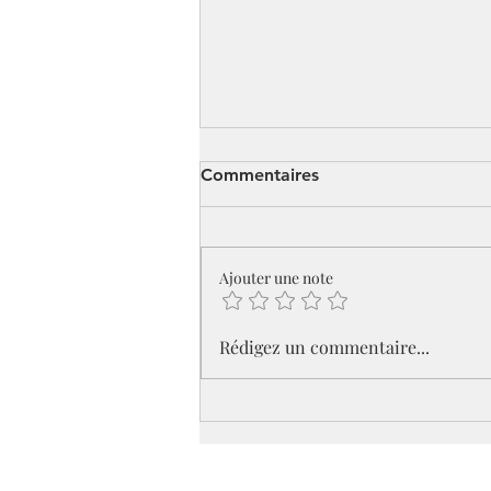
Commentaires
Ajouter une note
Rentrée 2024-2025 :
Rédigez un commentaire...
Ensemble, vers un Nouvel
Année de Jubilée