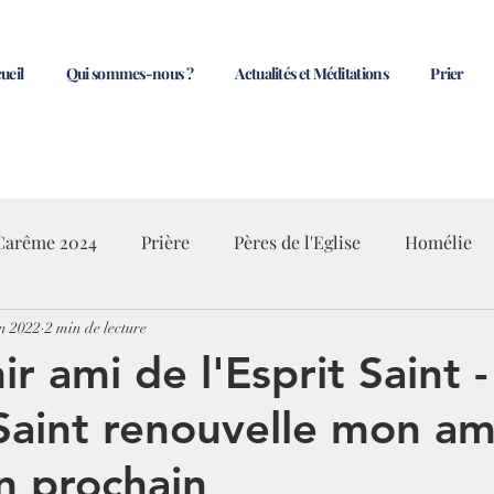
ueil
Qui sommes-nous ?
Actualités et Méditations
Prier
Carême 2024
Prière
Pères de l'Eglise
Homélie
in 2022
2 min de lecture
r ami de l'Esprit Saint -
 Saint renouvelle mon a
n prochain