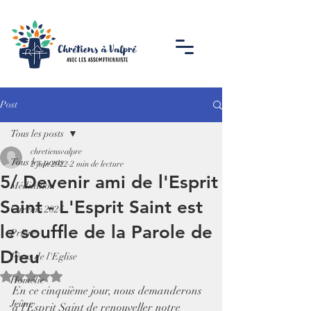
Post
Tous les posts
chretiensvalpre
Tous les posts
2 juin 2022
2 min de lecture
5/ Devenir ami de l'Esprit
Méditation
Saint - L'Esprit Saint est
Carême 2024
le souffle de la Parole de
Prière
Dieu
Pères de l'Eglise
Noté NaN étoiles sur 5.
Homélie
En ce cinquième jour, nous demanderons 
Jeûne
à l'Esprit Saint de renouveller notre 