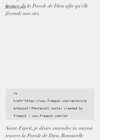
lecture de la Parole de Dieu afin qu'elle 
Miséricorde
féconde nos vies.
<a 
href='https://www.freepik.com/vectors/p
entecost'>Pentecost vector created by 
freepik - www.freepik.com</a>
Saint-Esprit, je désire entendre ta voixnà 
travers la Parole de Dieu, Renouvelle 