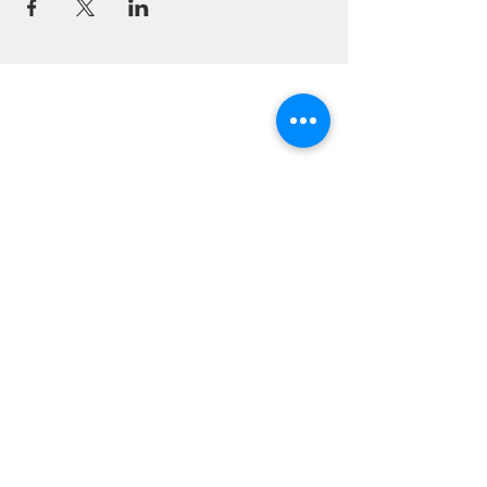
Communauté
Chrétienne à Valpré
09 87 74 78 68
communaute.chretienne.valpre@gmail.com
1, Chemin de Chalin,
69130, Ecully,
France
Laissez-nous un message
Envoyer