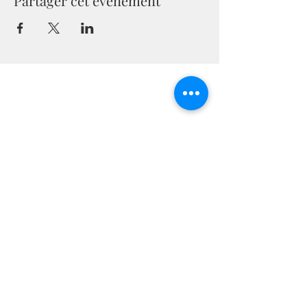
Partager cet événement
Communauté
Chrétienne à Valpré
09 87 74 78 68
communaute.chretienne.valpre@gmail.com
1, Chemin de Chalin,
69130, Ecully,
France
Laissez-nous un message