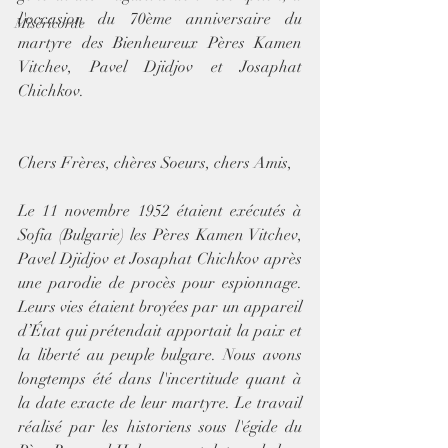
l'occasion du 70ème anniversaire du 
Miséricorde
martyre des Bienheureux Pères Kamen 
Vitchev, Pavel Djidjov et Josaphat 
Chichkov.
Chers Frères, chères Soeurs, chers Amis,
Le 11 novembre 1952 étaient exécutés à 
Sofia (Bulgarie) les Pères Kamen Vitchev, 
Pavel Djidjov et Josaphat Chichkov après 
une parodie de procès pour espionnage. 
Leurs vies étaient broyées par un appareil 
d’État qui prétendait apportait la paix et 
la liberté au peuple bulgare. Nous avons 
longtemps été dans l'incertitude quant à 
la date exacte de leur martyre. Le travail 
réalisé par les historiens sous l'égide du 