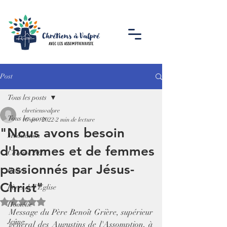
Post
Tous les posts
chretiensvalpre
Tous les posts
16 nov. 2022
2 min de lecture
"Nous avons besoin
Méditation
d'hommes et de femmes
Carême 2024
passionnés par Jésus-
Prière
Christ"
Pères de l'Eglise
Noté NaN étoiles sur 5.
Homélie
Message du Père Benoît Grière, supérieur 
Jeûne
général des Augustins de l'Assomption, à 