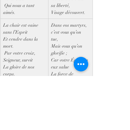
 Qui nous a tant 
sa liberté,  
aimés.
Visage découvert.
​La chair est vaine 
​Dans vos martyrs, 
sans l’Esprit  
c’est vous qu’on 
Et cendre dans la 
tue,  
mort. 
Mais vous qu’on 
 Par votre croix, 
glorifie ;  
Seigneur, survit  
Car votre Église en 
La gloire de nos 
eux salue  
corps.
La force de 
l’Esprit.
Le grain survit dans 
la moisson,  
Au jour de votre 
jour.  
La vie, la mort n’ont 
plus de nom  