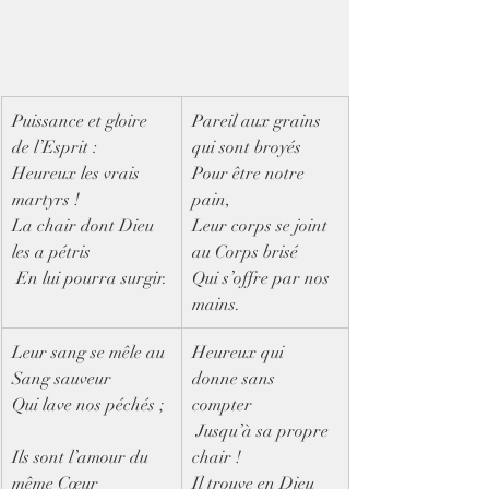
Puissance et gloire 
​Pareil aux grains 
de l’Esprit :  
qui sont broyés  
Heureux les vrais 
Pour être notre 
martyrs !  
pain,  
La chair dont Dieu 
Leur corps se joint 
les a pétris 
au Corps brisé  
 En lui pourra surgir.
Qui s’offre par nos 
mains.
Leur sang se mêle au 
Heureux qui 
Sang sauveur  
donne sans 
Qui lave nos péchés ; 
compter 
 Jusqu’à sa propre 
Ils sont l’amour du 
chair !  
même Cœur 
Il trouve en Dieu 