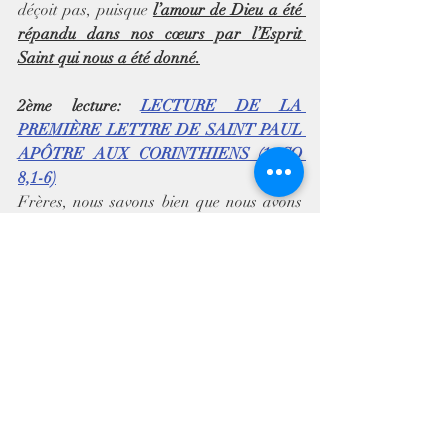
déçoit pas, puisque 
l’amour de Dieu a été 
répandu dans nos cœurs par l’Esprit 
Saint qui nous a été donné.
2ème lecture: 
LECTURE DE LA 
PREMIÈRE LETTRE DE SAINT PAUL 
APÔTRE AUX CORINTHIENS (1 CO 
8,1-6)
Frères, nous savons bien que nous avons 
tous la connaissance nécessaire ; mais la 
connaissance rend orgueilleux, tandis que 
l’amour fait œuvre constructive. Si 
quelqu’un pense être arrivé à connaître 
quelque chose, il ne connaît pas encore 
comme il faudrait ; 
mais si quelqu’un aime Dieu, celui-là est 
vraiment connu de lui.
Nous savons que, dans le monde, une idole 
n’est rien du tout ; il n’y a de dieu que le 