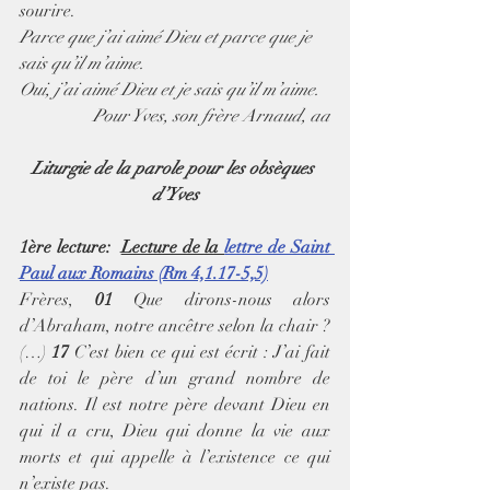
sourire.
Parce que j’ai aimé Dieu et parce que je 
sais qu’il m’aime.
Oui, j’ai aimé Dieu et je sais qu’il m’aime.
Pour Yves, son frère Arnaud, aa
Liturgie de la parole pour les obsèques 
d’Yves
1ère lecture:  
Lecture de la 
lettre de Saint 
Paul aux Romains (Rm 4,1.17-5,5)
Frères, 
01
 Que dirons-nous alors 
d’Abraham, notre ancêtre selon la chair ? 
(…) 
17
 C’est bien ce qui est écrit : J’ai fait 
de toi le père d’un grand nombre de 
nations. Il est notre père devant Dieu en 
qui il a cru, Dieu qui donne la vie aux 
morts et qui appelle à l’existence ce qui 
n’existe pas.