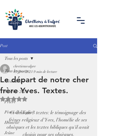
Post
Tous les posts
chretiensvalpre
Tous les posts
13 févr. 2021
9 min de lecture
Le départ de notre cher
Méditation
frère Yves. Textes.
Carême 2024
Noté NaN étoiles sur 5.
Prière
Pères de l'Eglise
Ci-dessous 3 textes: le témoignage des 
frères religieux d'Yves, l'homélie de ses 
Homélie
obsèques et les textes bibliques qu'il avait 
Jeûne
choisis pour ses obsèques.