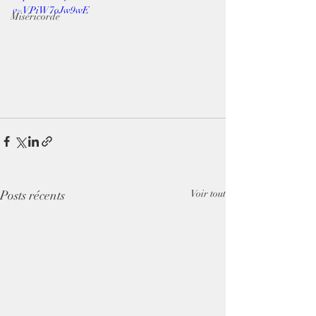
v=VPiW7oJw9wE
Miséricorde
Posts récents
Voir tout