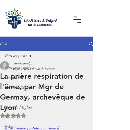
Post
Tous les posts
chretiensvalpre
Tous les posts
23 févr. 2021
0 min de lecture
La prière respiration de
Méditation
l'âme, par Mgr de
Carême 2024
Germay, archevêque de
Prière
Lyon
Pères de l'Eglise
Noté NaN étoiles sur 5.
Homélie
Jeûne
https://www.youtube.com/watch?