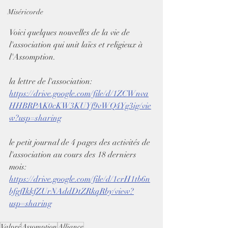
Miséricorde
Voici quelques nouvelles de la vie de 
l'association qui unit laïcs et religieux à 
l'Assomption.
la lettre de l'association: 
https://drive.google.com/file/d/1ZCWnva
HHBRPAK0cKW3KUYf9vWQ4Yg3ig/vie
w?usp=sharing
le petit journal de 4 pages des activités de 
l'association au cours des 18 derniers 
mois:
https://drive.google.com/file/d/1crH1tb6n
bfgfIkkfZUrNAddDtZRkqRby/view?
usp=sharing
Valpré
Assomption
Alliance