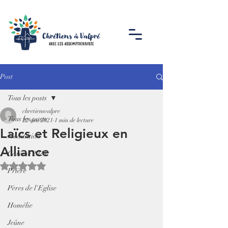
Post
Tous les posts
chretiensvalpre
Tous les posts
22 mai 2021
1 min de lecture
Laïcs et Religieux en
Méditation
Alliance
Carême 2024
Noté NaN étoiles sur 5.
Prière
Pères de l'Eglise
Homélie
Jeûne