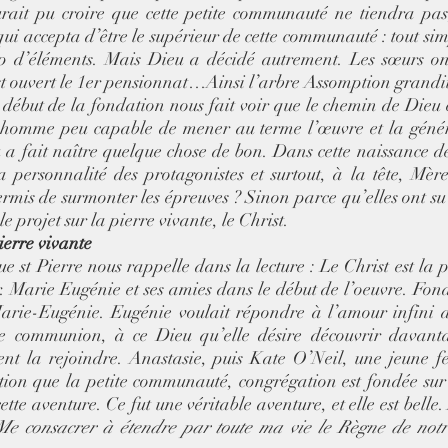
rait pu croire que cette petite communauté ne tiendra pas, 
qui accepta d’être le supérieur de cette communauté : tout si
op d’éléments. Mais Dieu a décidé autrement. Les sœurs on
t ouvert le 1er pensionnat…Ainsi l’arbre Assomption grandit
 début de la fondation nous fait voir que le chemin de Dieu 
n homme peu capable de mener au terme l’œuvre et la généros
a fait naître quelque chose de bon. Dans cette naissance de 
a personnalité des protagonistes et surtout, à la tête, Mère
ermis de surmonter les épreuves ? Sinon parce qu’elles ont su
e projet sur la pierre vivante, le Christ.       
ierre vivante
e st Pierre nous rappelle dans la lecture : Le Christ est la pi
Sr. Marie Eugénie et ses amies dans le début de l’oeuvre. Fond
arie-Eugénie. Eugénie voulait répondre à l’amour infini d
e communion, à ce Dieu qu’elle désire découvrir davant
ent la rejoindre. Anastasie, puis Kate O’Neil, une jeune f
ction que la petite communauté, congrégation est fondée sur 
te aventure. Ce fut une véritable aventure, et elle est belle. 
Me consacrer à étendre par toute ma vie le Règne de notre