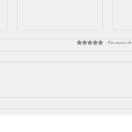
Noté 0 étoile sur 5.
Pas encore de
La conversion dans la Bible
Comm
réco
le t