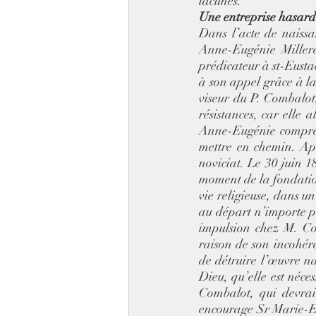
lacunes. 
Une entreprise hasarde
Dans l’acte de naissa
Anne-Eugénie Miller
prédicateur à st-Eusta
à son appel grâce à la
viseur du P. Combalot,
résistances, car elle 
Anne-Eugénie comprend
mettre en chemin. Apr
noviciat. Le 30 juin 1
moment de la fondatio
vie religieuse, dans u
au départ n’importe pe
impulsion chez M. Com
raison de son incohéren
de détruire l’œuvre na
Dieu, qu’elle est néce
Combalot, qui devrait
encourage Sr Marie-Eu