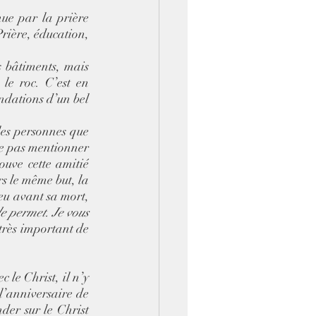
nue par la prière 
rière, éducation, 
s bâtiments, mais 
le roc. C’est en 
ndations d’un bel 
les personnes que 
ne pas mentionner 
uve cette amitié 
s le même but, la 
eu avant sa mort, 
e permet. Je vous 
 très important de 
le Christ, il n’y 
l’anniversaire de 
der sur le Christ 