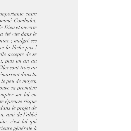
importante entre 
ommé Combalot, 
e Dieu et ouverte 
 été vite dans le 
nine ; malgré ses 
e la lâche pas ! 
le accepte de se 
t, puis un an au 
es sont trois au 
émarrent dans la 
, le peu de moyen 
rouve sa première 
mpter sur lui en 
te épreuve risque 
dans le projet de 
on, ami de l’abbé 
e, c’est lui qui 
ieure générale à 