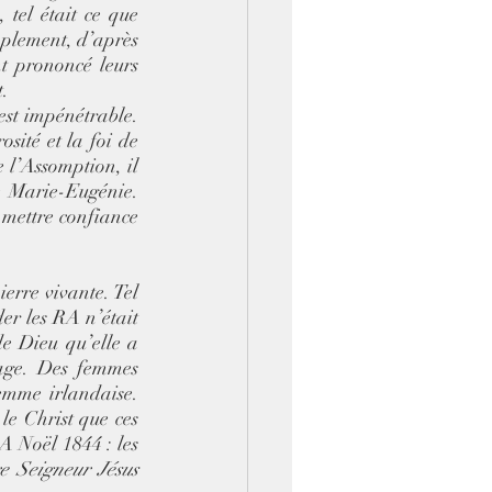
tel était ce que 
mplement, d’après 
t prononcé leurs 
. 
est impénétrable. 
ité et la foi de 
l’Assomption, il 
 Marie-Eugénie.  
 mettre confiance 
erre vivante. Tel 
er les RA n’était 
e Dieu qu’elle a 
age. Des femmes 
emme irlandaise. 
le Christ que ces 
A Noël 1844 : les 
 Seigneur Jésus 