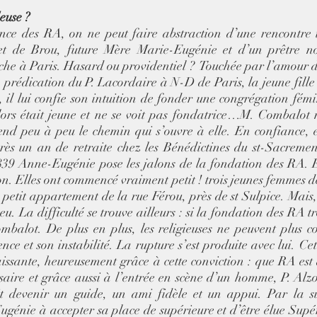
use ?  
nce des RA, on ne peut faire abstraction d’une rencontre 
et de Brou, future Mère Marie-Eugénie et d’un prêtre n
che à Paris. Hasard ou providentiel ?  Touchée par l’amour d
 prédication du P. Lacordaire à N-D de Paris, la jeune fille a
 il lui confie son intuition de fonder une congrégation fémi
alors était jeune et ne se voit pas fondatrice…M. Combalot n
 peu à peu le chemin qui s’ouvre à elle. En confiance, el
ès un an de retraite chez les Bénédictines du st-Sacremen
839 Anne-Eugénie pose les jalons de la fondation des RA. Ell
n. Elles ont commencé vraiment petit ! trois jeunes femmes d
n petit appartement de la rue Férou, près de st Sulpice. Mais
u. La difficulté se trouve ailleurs : si la fondation des RA t
balot. De plus en plus, les religieuses ne peuvent plus co
ce et son instabilité. La rupture s’est produite avec lui. Cet
issante, heureusement grâce à cette conviction : que RA est 
ssaire et grâce aussi à l’entrée en scène d’un homme, P. Alz
 devenir un guide, un ami fidèle et un appui. Par la suit
génie à accepter sa place de supérieure et d’être élue Supér