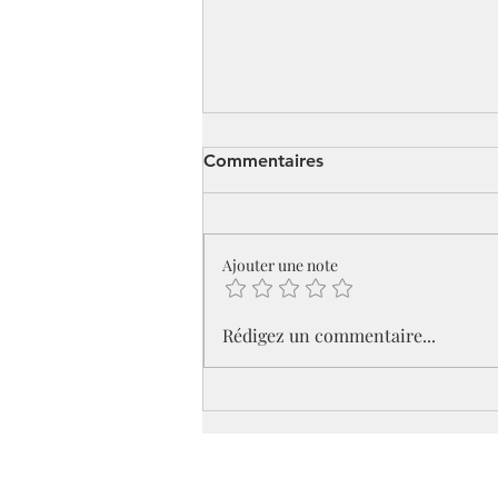
Commentaires
Ajouter une note
Rentrée 2024-2025 :
Rédigez un commentaire...
Ensemble, vers un Nouvel
Année de Jubilée