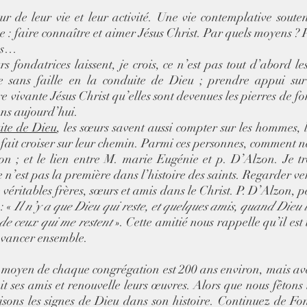
ur de leur vie et leur activité. Une vie contemplative soute
ve : faire connaître et aimer Jésus Christ. Par quels moyens ? P
es… 
s fondatrices laissent, je crois, ce n’est pas tout d’abord le
ce sans faille en la conduite de Dieu ; prendre appui sur 
e vivante Jésus Christ qu’elles sont devenues les pierres de fo
s aujourd’hui.   
ite de Dieu
, les sœurs savent aussi compter sur les hommes, 
 fait croiser sur leur chemin. Parmi ces personnes, comment 
on ; et le lien entre M. marie Eugénie et p. D’Alzon. Je tro
n’est pas la première dans l’histoire des saints. Regarder ver
véritables frères, sœurs et amis dans le Christ. P. D’Alzon, p
 « 
Il n’y a que Dieu qui reste, et quelques amis, quand Dieu l
de ceux qui me restent
 ». Cette amitié nous rappelle qu’il est
’avancer ensemble.  
 moyen de chaque congrégation est 200 ans environ, mais avec 
it ses amis et renouvelle leurs œuvres. Alors que nous fêtons 
isons les signes de Dieu dans son histoire. Continuez de Fon