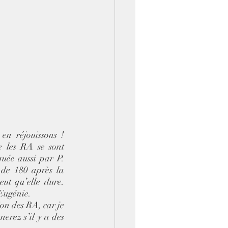
n réjouissons ! 
 les RA se sont 
uée aussi par P. 
 de 180 après la 
t qu’elle dure. 
Eugénie.  
on des RA, car je 
rez s’il y a des 