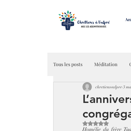
Acc
Tous les posts
Méditation
chretiensvalpre
3 ma
Miséricorde
L’anniver
congréga
Noté NaN étoiles sur 
Homélie du frère Tua