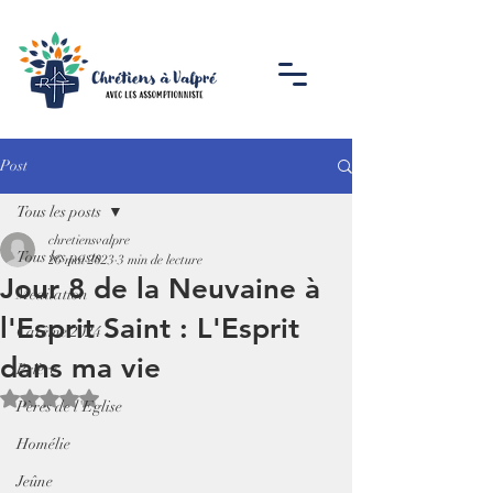
Post
Tous les posts
chretiensvalpre
Tous les posts
26 mai 2023
3 min de lecture
Jour 8 de la Neuvaine à
Méditation
l'Esprit Saint : L'Esprit
Carême 2024
dans ma vie
Prière
Noté NaN étoiles sur 5.
Pères de l'Eglise
Homélie
Jeûne