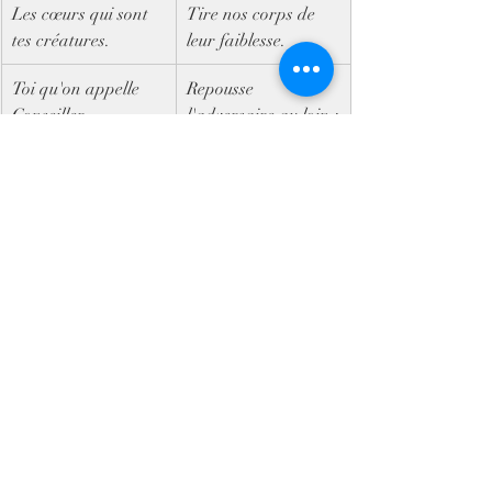
Les cœurs qui sont 
Tire nos corps de 
tes créatures.
leur faiblesse.
Toi qu'on appelle 
Repousse 
Conseiller
l'adversaire au loin ;
Don du Seigneur de 
Sans tarder donne-
Majesté,
nous la paix ;
Source vive, feu, 
Ouvre devant nous 
Charité
le chemin :
Toi qui es onction 
Que nous évitions 
spirituelle,
toute faute !
Toi le Donateur 
Fais-nous connaître 
aux sept Dons,
Dieu le Père,
Puissance de la 
Fais-nous 
main de Dieu,
apprendre aussi le 
Toi que le Père 
Fils
avait promis,
Et croire en tout 
Qui fais jaillir notre 
temps que tu es