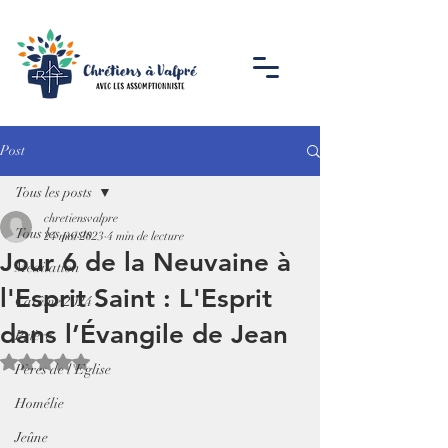
Post
Tous les posts
chretiensvalpre
Tous les posts
24 mai 2023
4 min de lecture
Jour 6 de la Neuvaine à
Méditation
l'Esprit Saint : L'Esprit
Carême 2024
dans l’Évangile de Jean
Prière
Noté NaN étoiles sur 5.
Pères de l'Eglise
Homélie
Jeûne