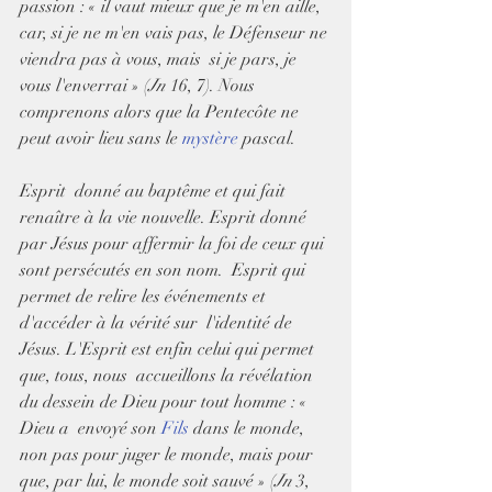
passion : « il vaut mieux que je m'en aille,  
car, si je ne m'en vais pas, le Défenseur ne 
viendra pas à vous, mais  si je pars, je 
vous l'enverrai » (
Jn
 16, 7). Nous 
comprenons alors que la Pentecôte ne 
peut avoir lieu sans le 
mystère
 pascal.
Esprit  donné au baptême et qui fait 
renaître à la vie nouvelle. Esprit donné  
par Jésus pour affermir la foi de ceux qui 
sont persécutés en son nom.  Esprit qui 
permet de relire les événements et 
d'accéder à la vérité sur  l'identité de 
Jésus. L'Esprit est enfin celui qui permet 
que, tous, nous  accueillons la révélation 
du dessein de Dieu pour tout homme : « 
Dieu a  envoyé son 
Fils
 dans le monde, 
non pas pour juger le monde, mais pour 
que, par lui, le monde soit sauvé » (
Jn
 3, 