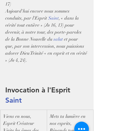
17)
Aujourd'hui encore nous sommes 
conduits, par l'Esprit 
Saint
, « dans la 
vérité tout entière » (
Jn
 16, 13) pour 
devenir, à notre tour, des porte-paroles 
de la Bonne Nouvelle du 
salut
 et pour 
que, par son intercession, nous puissions 
adorer Dieu Trinité « en esprit et en vérité 
» (
Jn
 4, 24).
Invocation à l'Esprit 
Saint
​Viens en nous, 
Mets ta lumière en 
Esprit Créateur
nos esprits,
Visite les âmes des 
Répands ton amour 