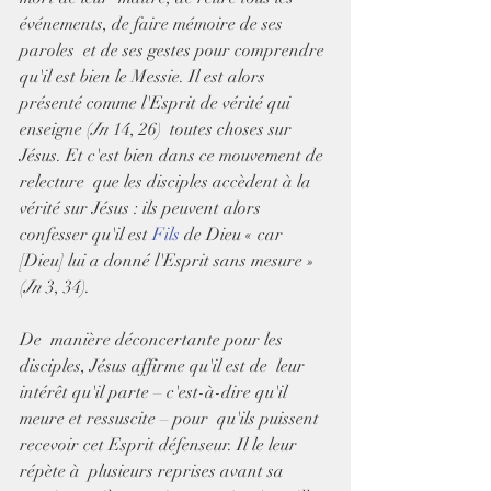
événements, de faire mémoire de ses 
paroles  et de ses gestes pour comprendre 
qu'il est bien le Messie. Il est alors  
présenté comme l'Esprit de vérité qui 
enseigne (
Jn
 14, 26)  toutes choses sur 
Jésus. Et c'est bien dans ce mouvement de 
relecture  que les disciples accèdent à la 
vérité sur Jésus : ils peuvent alors  
confesser qu'il est 
Fils
 de Dieu « car 
[Dieu] lui a donné l'Esprit sans mesure » 
(
Jn
 3, 34).
De  manière déconcertante pour les 
disciples, Jésus affirme qu'il est de  leur 
intérêt qu'il parte – c'est-à-dire qu'il 
meure et ressuscite – pour  qu'ils puissent 
recevoir cet Esprit défenseur. Il le leur 
répète à  plusieurs reprises avant sa 