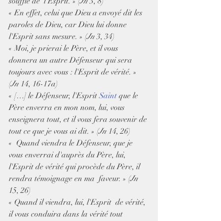
souffle de  l'Esprit. » (
Jn
 3, 8)
« En effet, celui que Dieu a envoyé dit les 
paroles de Dieu, car Dieu lui donne 
l'Esprit sans mesure. » (
Jn
 3, 34)
« Moi, je prierai le Père, et il vous 
donnera un autre Défenseur qui sera 
toujours avec vous : l'Esprit de vérité. » 
(
Jn
 14, 16-17a)
« […] le Défenseur, l'Esprit 
Saint
 que le 
Père enverra en mon nom, lui, vous 
enseignera tout, et il vous fera souvenir de 
tout ce que je vous ai dit. » (
Jn
 14, 26)
«  Quand viendra le Défenseur, que je 
vous enverrai d'auprès du Père, lui,  
l'Esprit de vérité qui procède du Père, il 
rendra témoignage en ma  faveur. » (
Jn
15, 26)
« Quand il viendra, lui, l'Esprit  de vérité, 
il vous conduira dans la vérité tout 