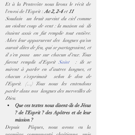
Et à la Pentecôte nous lirons le récit de 
l'envoi de l'Esprit :
 Ac 2, 2-4
 et
 11
Soudain  un bruit survint du ciel comme 
un violent coup de vent : la maison où  ils 
étaient assis en fut remplie tout entière. 
Alors leur apparurent des  langues qu'on 
aurait dites de feu, qui se partageaient, et 
il s'en posa  une sur chacun d'eux. Tous 
furent remplis d'Esprit 
Saint
  : ils se 
mirent à parler en d'autres langues, et 
chacun s'exprimait  selon le don de 
l'Esprit. (…) Tous nous les entendons 
parler dans nos  langues des merveilles de 
Dieu.
Que ces textes nous disent-ils de Jésus 
? de l'Esprit ? des Apôtres et de leur 
mission ?
Depuis  Pâques, nous avons vu la 
première communauté chrétienne, unie 