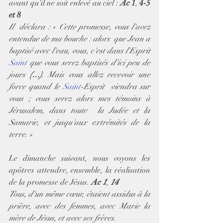
avant qu'il ne soit enlevé au ciel :
Ac
 1
, 
4-5 
et 8
Il  déclara : « Cette promesse, vous l'avez 
entendue de ma bouche : alors  que Jean a 
baptisé avec l'eau, vous, c'est dans l'Esprit 
Saint
 que vous serez baptisés d'ici peu de 
jours 
(…)
. Mais vous allez recevoir une 
force quand le 
Saint
-Esprit  viendra sur 
vous ; vous serez alors mes témoins à 
Jérusalem, dans toute  la Judée et la 
Samarie, et jusqu'aux extrémités de la 
terre. »
Le dimanche suivant, nous voyons les 
apôtres attendre, ensemble, la réalisation 
de la promesse de Jésus. 
Ac 1
, 
14
Tous, d'un même cœur, étaient assidus à la 
prière, avec des femmes, avec Marie la 
mère de Jésus, et avec ses frères.