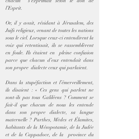
chacun  s’exprimait selon le don de 
l’Esprit.
Or, il y avait, résidant à Jérusalem, des 
Juifs religieux, venant de toutes les nations 
sous le ciel. Lorsque ceux-ci entendirent la  
voix qui retentissait, ils se rassemblèrent 
en foule. Ils étaient en  pleine confusion 
parce que chacun d’eux entendait dans 
son propre  dialecte ceux qui parlaient. 
Dans la stupéfaction et l’émerveillement, 
ils disaient : « Ces gens qui parlent ne 
sont-ils pas tous Galiléens ? Comment se 
fait-il que chacun de nous les entende 
dans son propre dialecte, sa langue 
maternelle ? Parthes, Mèdes et Élamites,  
habitants de la Mésopotamie, de la Judée 
et de la Cappadoce, de la  province du 