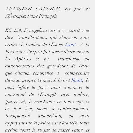
EVANGELII GAUDIUM
, 
La joie de 
l'Évangile
, Pape François
EG 259. Évangélisateurs avec esprit veut 
dire évangélisateurs qui s'ouvrent sans 
crainte à l'action de l'Esprit 
Saint
.  À la 
Pentecôte, l'Esprit fait sortir d'eux-mêmes 
les Apôtres et les  transforme en 
annonciateurs des grandeurs de Dieu, 
que chacun commence à  comprendre 
dans sa propre langue. L'Esprit 
Saint
, de 
plus, infuse la force pour annoncer la 
nouveauté de l'Évangile avec audace, 
(
parresia
),  à voix haute, en tout temps et 
en tout lieu, même à contre-courant.  
Invoquons-le aujourd'hui, en nous 
appuyant sur la prière sans laquelle  toute 
action court le risque de rester vaine, et 