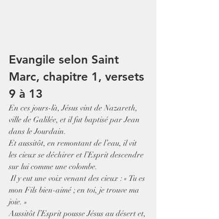
Evangile selon Saint 
Marc, chapitre 1, versets 
9 à 13
En ces jours-là, Jésus vint de Nazareth, 
ville de Galilée, et il fut baptisé par Jean 
dans le Jourdain.
Et aussitôt, en remontant de l’eau, il vit 
les cieux se déchirer et l’Esprit descendre 
sur lui comme une colombe.
 Il y eut une voix venant des cieux : « Tu es 
mon Fils bien-aimé ; en toi, je trouve ma 
joie. »
Aussitôt l’Esprit pousse Jésus au désert et, 