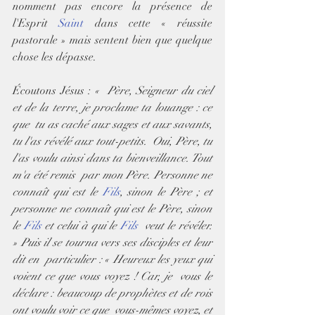
nomment pas encore la présence de 
l'Esprit 
Saint
 dans cette « réussite 
pastorale » mais sentent bien que quelque 
chose les dépasse.
Écoutons Jésus : 
«  Père, Seigneur du ciel 
et de la terre, je proclame ta louange : ce 
que  tu as caché aux sages et aux savants, 
tu l'as révélé aux tout-petits.  Oui, Père, tu 
l'as voulu ainsi dans ta bienveillance. Tout 
m'a été remis  par mon Père. Personne ne 
connaît qui est le 
Fils
, sinon le Père ; et 
personne ne connaît qui est le Père, sinon 
le 
Fils
 et celui à qui le 
Fils
  veut le révéler. 
» Puis il se tourna vers ses disciples et leur 
dit en  particulier : « Heureux les yeux qui 
voient ce que vous voyez ! Car, je  vous le 
déclare : beaucoup de prophètes et de rois 
ont voulu voir ce que  vous-mêmes voyez, et 