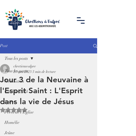
Post
Tous les posts
chretiensvalpre
Tous les posts
21 mai 2023
3 min de lecture
Jour 3 de la Neuvaine à
Méditation
l'Esprit Saint : L'Esprit
Carême 2024
dans la vie de Jésus
Prière
Noté NaN étoiles sur 5.
Pères de l'Eglise
Homélie
Jeûne