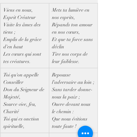
​Viens en nous, 
Mets ta lumière en 
Esprit Créateur
nos esprits,
Visite les âmes des 
Répands ton amour 
tiens ;
en nos cœurs,
Emplis de la grâce 
Et que ta force sans 
d'en haut
déclin
Les cœurs qui sont 
Tire nos corps de 
tes créatures.
leur faiblesse.
Toi qu'on appelle 
Repousse 
Conseiller
l'adversaire au loin ;
Don du Seigneur de 
Sans tarder donne-
Majesté,
nous la paix ;
Source vive, feu, 
Ouvre devant nous 
Charité
le chemin :
Toi qui es onction 
Que nous évitions 
spirituelle,
toute faute !