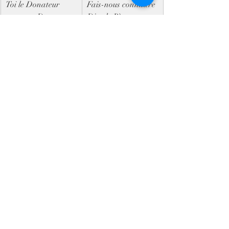
Toi le Donateur 
Fais-nous connaître 
aux sept Dons,
Dieu le Père,
Puissance de la 
Fais-nous 
main de Dieu,
apprendre aussi le 
Toi que le Père 
Fils
avait promis,
Et croire en tout 
Qui fais jaillir notre 
temps que tu es
louange,
L'unique Esprit de 
l'un et l'autre.
Temps de silence
Notre Père