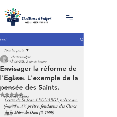
Post
Tous les posts
chretiensvalpre
Tous les posts
9 oct. 2021
2 min de lecture
Envisager la réforme de
Méditation
l'Eglise. L'exemple de la
Carême 2024
pensée des Saints.
Prière
Noté NaN étoiles sur 5.
Pères de l'Eglise
Lettre de St Jean LEONARDI, prêtre au 
Homélie
pape Paul V. 
prêtre, fondateur des Clercs 
de la Mère de Dieu (✝ 1609)
Jeûne