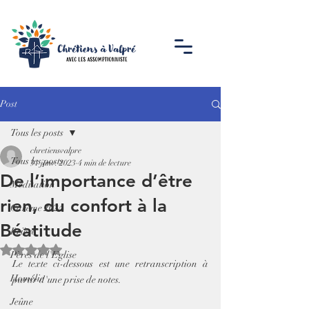
Post
Tous les posts
chretiensvalpre
Tous les posts
31 janv. 2023
4 min de lecture
De l’importance d’être
Méditation
rien, du confort à la
Carême 2024
Béatitude
Prière
Noté NaN étoiles sur 5.
Pères de l'Eglise
Le texte ci-dessous est une retranscription à 
Homélie
partir d'une prise de notes. 
Jeûne