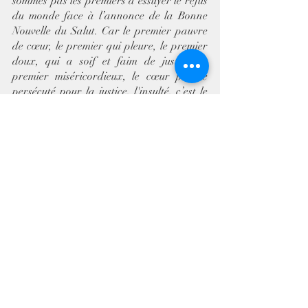
sommes pas les premiers à essuyer le refus 
du monde face à l’annonce de la Bonne 
Nouvelle du Salut. Car le premier pauvre 
de cœur, le premier qui pleure, le premier 
doux, qui a soif et faim de justice, le 
premier miséricordieux, le cœur pur, le 
persécuté pour la justice, l'insulté, c’est le 
Christ ! Par sa vie, il nous a montré 
qu’une vie de Béatitudes était possible.
En reprenant et en méditant ce texte, 
dans notre prière, creusons notre désir de 
vivre ces Béatitudes pour qu’à partir de 
nos peines, de nos cris, de nos souffrances, 
Dieu vienne nous combler de sa présence. 
En effet, s’il s’est rendu vulnérable, si le 
Christ nous a annoncé les Béatitudes, s’il 
est
lui-même ces Béatitudes, c’est pour 
nous montrer le miracle de l'Amour 
miséricordieux du Père à l'œuvre 
aujourd’hui.