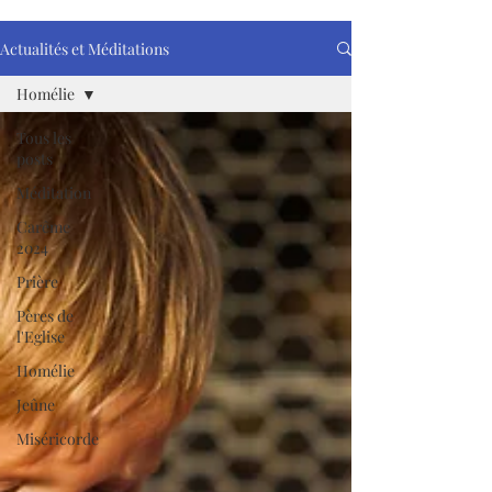
Actualités et Méditations
Homélie
Tous les
posts
Méditation
Carême
2024
Prière
Pères de
l'Eglise
Homélie
Jeûne
Miséricorde